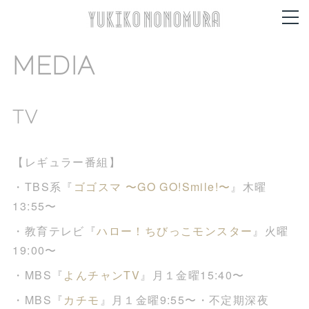
MEDIA
TV
【レギュラー番組】
・TBS系『
ゴゴスマ 〜GO GO!Smile!〜
』木曜
13:55〜
・教育テレビ『
ハロー！ちびっこモンスター
』火曜
19:00〜
・MBS『
よんチャンTV
』月１金曜15:40〜
・MBS『
カチモ
』月１金曜9:55〜・不定期深夜