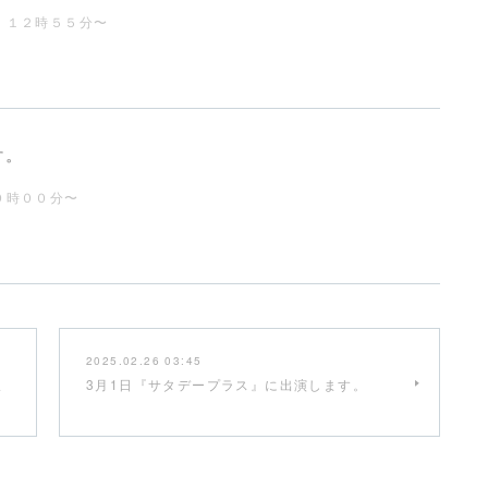
）１２時５５分〜
す。
０時００分〜
2025.02.26 03:45
ま
3月1日『サタデープラス』に出演します。