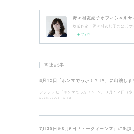
野々村友紀子オフィシャルサ
放送作家・野々村友紀子の公式サ
フォロー
関連記事
8月12日『ホンマでっか！？TV』に出演しま
フジテレビ『ホンマでっか！？TV』８月１２日（水
2026.08.06 12:02
7月30日＆8月6日『トークィーンズ』に出演